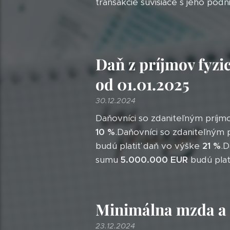
transakcie súvisiace s jeho podn
Daň z príjmov fyzi
od 01.01.2025
30.12.2024
Daňovníci so zdaniteľným príj
10 %
.Daňovníci so zdaniteľným
budú platiť daň vo výške
21 %
.D
sumu
5.000.000 EUR
budú plat
Minimálna mzda a 
23.12.2024